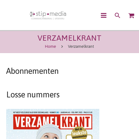
VERZAMELKRANT
OVER ONS
Home
Verzamelkrant
CONTENTMARKETING
COMMUNICATIE
Abonnementen
UITGEVEN
Losse nummers
WEBSHOP
CONTACT