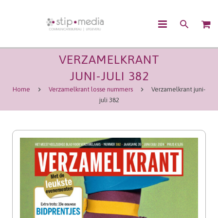
VERZAMELKRANT
OVER ONS
JUNI-JULI 382
CONTENTMARKETING
Home
Verzamelkrant losse nummers
Verzamelkrant juni-
juli 382
COMMUNICATIE
UITGEVEN
WEBSHOP
CONTACT