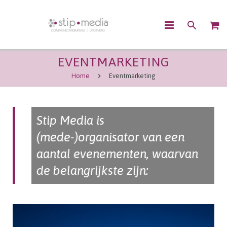
EVENTMARKETING
OVER ONS
Home
Eventmarketing
CONTENTMARKETING
COMMUNICATIE
Stip Media is
UITGEVEN
(mede-)organisator van een
aantal evenementen, waarvan
WEBSHOP
de belangrijkste zijn:
CONTACT