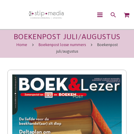
BOEKENPOST JULI/AUGUSTUS
OVER ONS
Home
Boekenpost losse nummers
Boekenpost
CONTENTMARKETING
juli/augustus
COMMUNICATIE
UITGEVEN
WEBSHOP
CONTACT