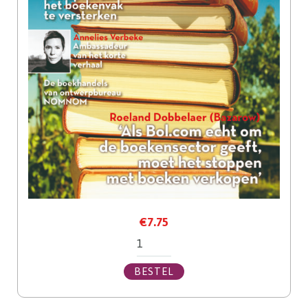
€
7.75
Boekenpost
juli/augustus
BESTEL
aantal