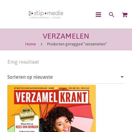
VERZAMELEN
OVER ONS
Home
Producten getagged “verzamelen”
CONTENTMARKETING
Enig resultaat
COMMUNICATIE
UITGEVEN
WEBSHOP
CONTACT