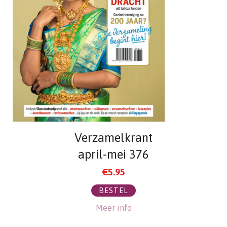
Verzamelkrant
april-mei 376
€
5.95
BESTEL
Meer info