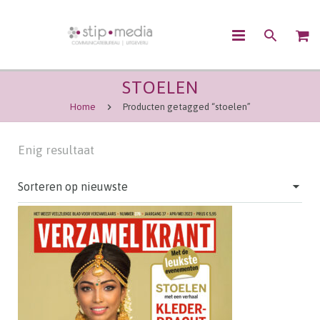
STOELEN
OVER ONS
Home
Producten getagged “stoelen”
CONTENTMARKETING
Enig resultaat
COMMUNICATIE
UITGEVEN
WEBSHOP
CONTACT