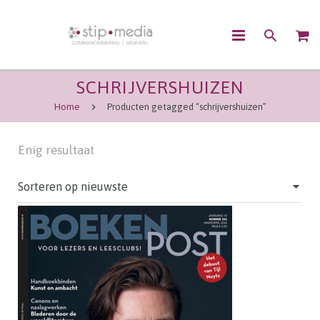
SCHRIJVERSHUIZEN
OVER ONS
Home
Producten getagged “schrijvershuizen”
CONTENTMARKETING
Enig resultaat
COMMUNICATIE
UITGEVEN
WEBSHOP
CONTACT