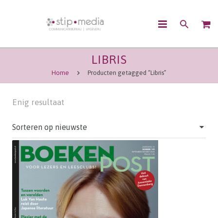
LIBRIS
OVER ONS
Home
Producten getagged “Libris”
CONTENTMARKETING
Enig resultaat
COMMUNICATIE
UITGEVEN
WEBSHOP
CONTACT