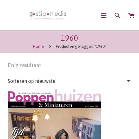
1960
OVER ONS
Home
Producten getagged “1960”
CONTENTMARKETING
Enig resultaat
COMMUNICATIE
UITGEVEN
WEBSHOP
CONTACT