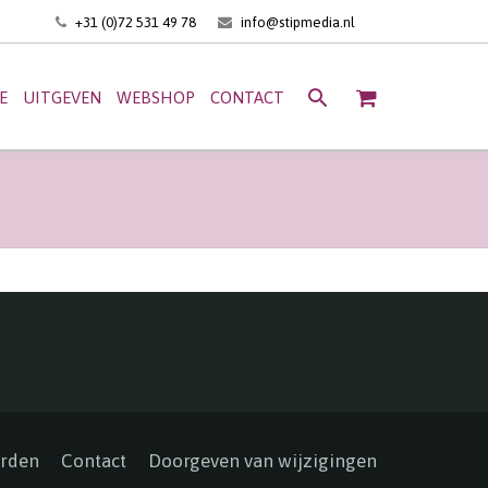
+31 (0)72 531 49 78
info@stipmedia.nl
E
UITGEVEN
WEBSHOP
CONTACT
rden
Contact
Doorgeven van wijzigingen