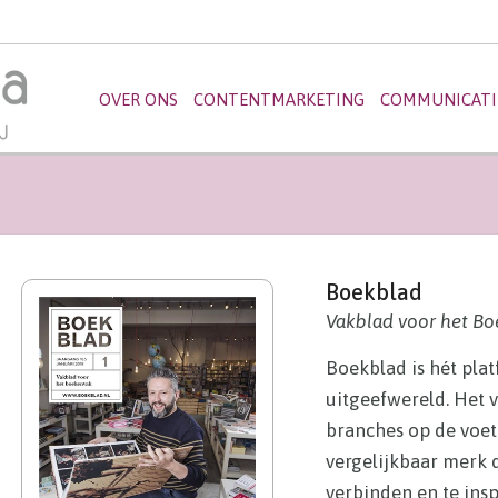
OVER ONS
CONTENTMARKETING
COMMUNICATI
Boekblad
Vakblad voor het B
Boekblad is hét pla
uitgeefwereld. Het 
branches op de voet
vergelijkbaar merk 
verbinden en te insp