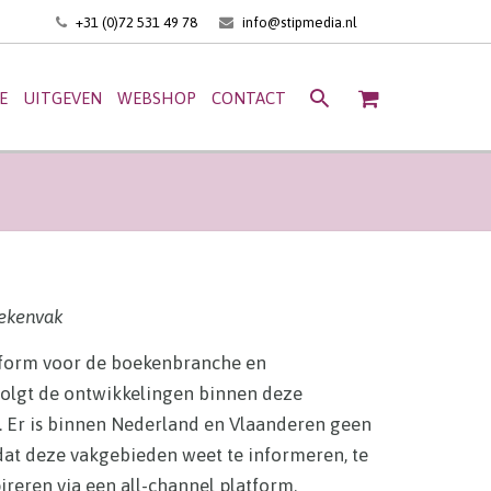
+31 (0)72 531 49 78
info@stipmedia.nl
E
UITGEVEN
WEBSHOP
CONTACT
oekenvak
tform voor de boekenbranche en
volgt de ontwikkelingen binnen deze
. Er is binnen Nederland en Vlaanderen geen
dat deze vakgebieden weet te informeren, te
ireren via een all-channel platform.